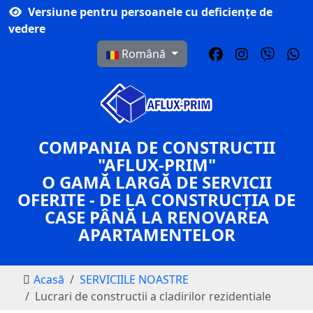
Versiune pentru persoanele cu deficiențe de
vedere
Selectați limba dvs
Română
COMPANIA DE CONSTRUCTII
"AFLUX-PRIM"
O GAMĂ LARGĂ DE SERVICII
OFERITE - DE LA CONSTRUCȚIA DE
CASE PÂNĂ LA RENOVAREA
APARTAMENTELOR
Acasă
SERVICIILE NOASTRE
Lucrari de constructii a cladirilor rezidentiale