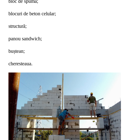
bloc de spumă;
blocuri de beton celular;
structură;
panou sandwich;
buștean;
cheresteaua.